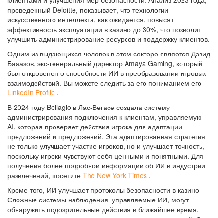
клиентами и улучшения мер безопасности. Анализ 2023 года,
проведенный Deloitte, показывает, что технологии
искусственного интеллекта, как ожидается, повысят
эффективность эксплуатации в казино до 30%, что позволит
улучшить администрирование ресурсов и поддержку клиентов.
Одним из выдающихся человек в этом секторе является Дэвид
Бааазов, экс-генеральный директор Amaya Gaming, который
был откровенен о способности ИИ в преобразовании игровых
взаимодействий. Вы можете следить за его пониманием его
LinkedIn Profile
.
В 2024 году Bellagio в Лас-Вегасе создала систему
администрирования подключения к клиентам, управляемую
AI, которая проверяет действия игрока для адаптации
предложений и предложений. Эта адаптированная стратегия
не только улучшает участие игроков, но и улучшает точность,
поскольку игроки чувствуют себя ценными и понятными. Для
получения более подробной информации об ИИ в индустрии
развлечений, посетите
The New York Times
.
Кроме того, ИИ улучшает протоколы безопасности в казино.
Сложные системы наблюдения, управляемые ИИ, могут
обнаружить подозрительные действия в ближайшее время,