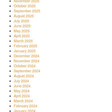
November 2025
October 2025
September 2025
August 2025
July 2025
June 2025
May 2025
April 2025
March 2025
February 2025
January 2025
December 2024
November 2024
October 2024
September 2024
August 2024
July 2024
June 2024
May 2024
April 2024
March 2024
February 2024
January 2024