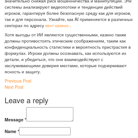
значительно снижая риск мошенничества и манипуляций. Эти
системы анализируют видеопотоки и тенденции действий
игроков, гарантируя более безопасную среду как для игроков,
так и для персонала. Узнайте, как AI применяется в различных
секторах по адресу
кент казино
.
Хотя выгоды от ИИ являются существенными, казино также
должны противостоять этическим соображениям, таким как
конфиденциальность статистики и вероятность пристрастия в
формулах. Игроки должны осознавать, как используются их
детали, и убедиться, что они взаимодействуют с
заслуживающими доверия местами, которые подчеркивают
ясность и защиту.
Post
Previous
Previous Post
Next
post:
Next Post
navigation
post:
Leave a reply
Message *
Name *