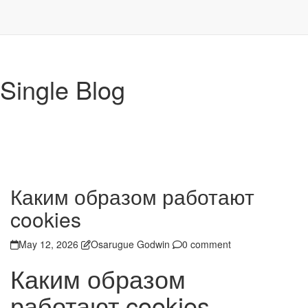
Single Blog
Каким образом работают
cookies
May 12, 2026
Osarugue Godwin
0 comment
Каким образом
работают cookies