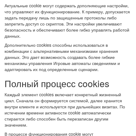
Актуальные cookie могут содержать дополняющие настройки,
что управляют их функционирование. К примеру, допускается
задать передачу лишь по защищенные протоколы либо
запретить доступ со скриптов. Эти настройки увеличивают
безопасность и обеспечивают более гибко управлять работой
данных.
Дополнительно cookies способны использоваться в
комбинации с альтернативными механизмами хранения
данных. Это дает возможность создавать более гибкие
механизмы управления Игровые автоматы сведениями и
адаптировать их под определенные сценарии.
Полный процесс cookies
Каждый элемент cookies включает конкретный жизненный
цикл. Сначала он формируется системой, далее хранится
внутри клиенте и используется при дальнейших визитах. По
истечении времени активности cookie автоматически
стирается либо способен быть перезаписан другим
значением.
В процессе функционирования cookie могут