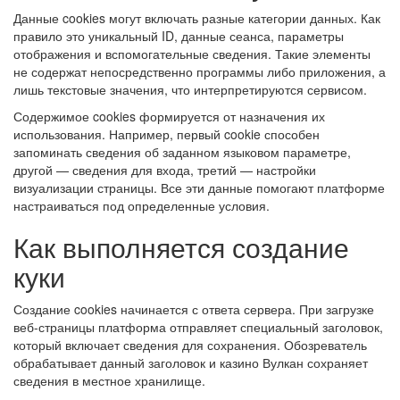
Данные cookies могут включать разные категории данных. Как
правило это уникальный ID, данные сеанса, параметры
отображения и вспомогательные сведения. Такие элементы
не содержат непосредственно программы либо приложения, а
лишь текстовые значения, что интерпретируются сервисом.
Содержимое cookies формируется от назначения их
использования. Например, первый cookie способен
запоминать сведения об заданном языковом параметре,
другой — сведения для входа, третий — настройки
визуализации страницы. Все эти данные помогают платформе
настраиваться под определенные условия.
Как выполняется создание
куки
Создание cookies начинается с ответа сервера. При загрузке
веб-страницы платформа отправляет специальный заголовок,
который включает сведения для сохранения. Обозреватель
обрабатывает данный заголовок и казино Вулкан сохраняет
сведения в местное хранилище.