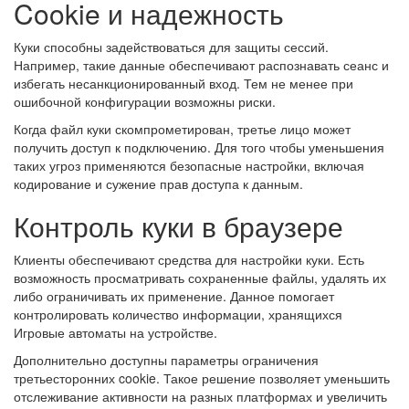
Cookie и надежность
Куки способны задействоваться для защиты сессий.
Например, такие данные обеспечивают распознавать сеанс и
избегать несанкционированный вход. Тем не менее при
ошибочной конфигурации возможны риски.
Когда файл куки скомпрометирован, третье лицо может
получить доступ к подключению. Для того чтобы уменьшения
таких угроз применяются безопасные настройки, включая
кодирование и сужение прав доступа к данным.
Контроль куки в браузере
Клиенты обеспечивают средства для настройки куки. Есть
возможность просматривать сохраненные файлы, удалять их
либо ограничивать их применение. Данное помогает
контролировать количество информации, хранящихся
Игровые автоматы на устройстве.
Дополнительно доступны параметры ограничения
третьесторонних cookie. Такое решение позволяет уменьшить
отслеживание активности на разных платформах и увеличить