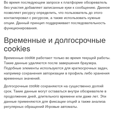
Во время последующем запросе к платформе обозреватель
без участия добавляет записанные куки к сообщению. Данное
позволяет ресурсу определить, что пользователь до этого
контактировал с ресурсом, а также использовать нужные
опции. Данный принцип поддерживает последовательность
функционирования.
Временные и долгосрочные
cookies
Временные cookie работают только во время текущей работы.
Такие данные удаляются после завершения браузера.
Подобные элементы используются для краткосрочных задач,
например сохранения авторизации в профиль либо хранения
временных значений.
Долгосрочные cookie сохраняются на существенно долгий
срок. Такие данные могут оставаться внутри обозревателе в
продолжение дней, длительного времени или даже лет. Эти
данные применяются для фиксации опций а также анализа
регулярных обращений Игровые автоматы.