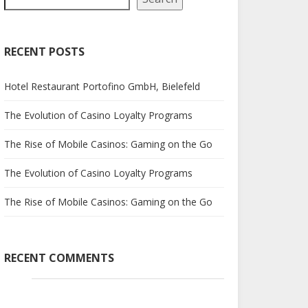
RECENT POSTS
Hotel Restaurant Portofino GmbH, Bielefeld
The Evolution of Casino Loyalty Programs
The Rise of Mobile Casinos: Gaming on the Go
The Evolution of Casino Loyalty Programs
The Rise of Mobile Casinos: Gaming on the Go
RECENT COMMENTS