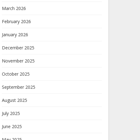
March 2026
February 2026
January 2026
December 2025
November 2025
October 2025
September 2025
August 2025
July 2025
June 2025
May 2025