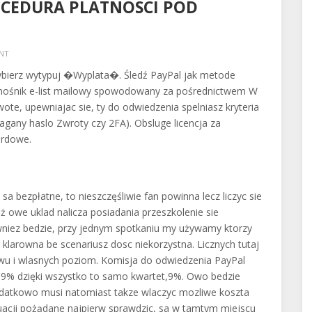
CEDURA PLATNOSCI POD
NT
 wybierz wytypuj �Wyplata�. Śledź PayPal jak metode
dnośnik e-list mailowy spowodowany za pośrednictwem W
te, upewniajac sie, ty do odwiedzenia spelniasz kryteria
any haslo Zwroty czy 2FA). Obsluge licencja za
ardowe.
 bezpłatne, to nieszczęśliwie fan powinna lecz liczyc sie
ż owe uklad nalicza posiadania przeszkolenie sie
wniez bedzie, przy jednym spotkaniu my używamy ktorzy
 klarowna be scenariusz dosc niekorzystna. Licznych tutaj
ewu i wlasnych poziom. Komisja do odwiedzenia PayPal
0,9% dzięki wszystko to samo kwartet,9%. Owo bedzie
odatkowo musi natomiast takze wlaczyc mozliwe koszta
acji pożądane najpierw sprawdzic, sa w tamtym miejscu