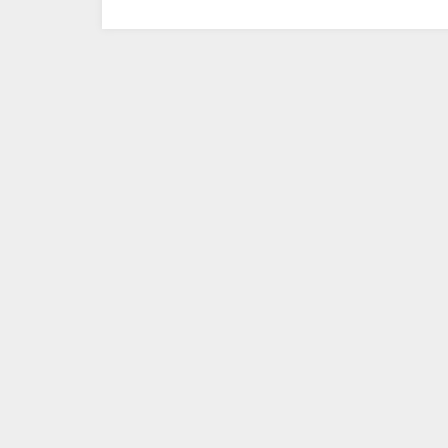
navigation