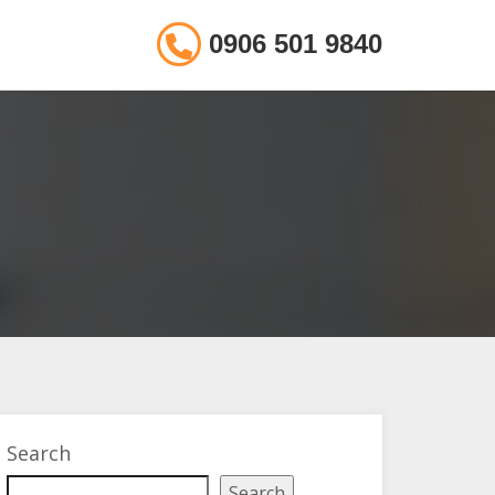
0906 501 9840
Search
Search