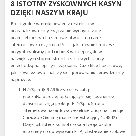
8 ISTOTNY ZYSKOWNYCH KASYN
DZIĘKI NASZYM KRAJU
Po dogodne warunki pewien z czytelnikow
przeanalizowalismy zwyczajnie wynagradzane
przedsiebiorstwa hazardowe otwarte na rzecz
internautów ktorzy maja Polski jak i również mozesz
przygotowalismy pod ciebie 8 w całej regule w
największym stopniu stron hazardowych ktorzy
przechodzą najlepszymi zapisami. Duzo klub hazardowe,
jak i również owo znalazly sie i porównaniu sprawdzilismy
naprawde.
Hit’n’Spin � 97,9% zwrotu w całej
graczaNajbardziej opłacającym się kasynem w
danym rankingu probuje Hit’n’Spin. Strona
internetowa hazardowa weseli sie oficjalna licencje
Curacao eGaming (numer rejestracyjny 154842).
Dzięki bibliotece konsol czekaja twoja osoba
automaty co do wysokim RTP, obstawianie stolowe