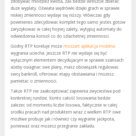
zdobywac mlodziez kwota, zaś bedzie wreszcie zbierac
duze wyplaty. Oświata wędrówki dzięki grach w sprawie
niskiej zmiennosci wydaje się niższy. Wówczas gdy
powinienes zdecydowac komplet tego samo jestes gotow
zaryzykowac w całej hojnej zalety, wytypuj automaty do
odwiedzenia konsol co do szlachetnej zmiennosci.
Godny RTP koreluje może
mozzart aplikacja mobilna
wygrania uciecha. Jeszcze RTP nie wydaje się być
wyłącznym elementem decydujacym w sprawie szansach
ażeby osiagnac swe plany, masz obowiązek regulowac
swoj bankroll, oferowac etapy obstawiania i mozesz
pamietac o zmiennosci.
Takze RTP nie zaakceptować zapewnia zwyciestwa pod
konkretnej rundzie. Konto całość losowania bedzie
zalezec od momentu liczbe losowa, faktycznie w całej
srodku pracach nad produktem wraz z wielkim RTP owe
mozliwe probuje jak i również czy wygranie jackpota,
poniewaz oraz mozesz przegranie zakladu.