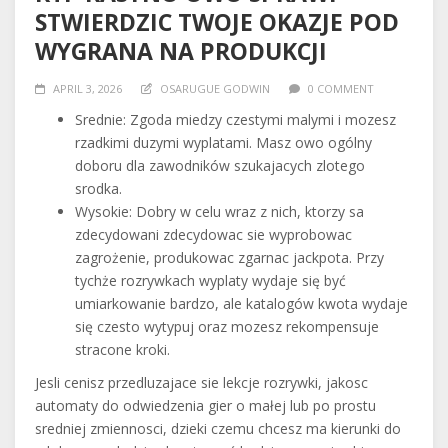
STWIERDZIC TWOJE OKAZJE POD
WYGRANA NA PRODUKCJI
APRIL 3, 2026
OSARUGUE GODWIN
0 COMMENT
Srednie: Zgoda miedzy czestymi malymi i mozesz
rzadkimi duzymi wyplatami. Masz owo ogólny
doboru dla zawodników szukajacych zlotego
srodka.
Wysokie: Dobry w celu wraz z nich, ktorzy sa
zdecydowani zdecydowac sie wyprobowac
zagrożenie, produkowac zgarnac jackpota. Przy
tychże rozrywkach wyplaty wydaje się być
umiarkowanie bardzo, ale katalogów kwota wydaje
się czesto wytypuj oraz mozesz rekompensuje
stracone kroki.
Jesli cenisz przedluzajace sie lekcje rozrywki, jakosc
automaty do odwiedzenia gier o małej lub po prostu
sredniej zmiennosci, dzieki czemu chcesz ma kierunki do