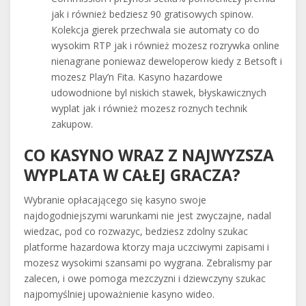
jak i również bedziesz 90 gratisowych spinow.
Kolekcja gierek przechwala sie automaty co do
wysokim RTP jak i również mozesz rozrywka online
nienagrane poniewaz deweloperow kiedy z Betsoft i
mozesz Play’n Fita. Kasyno hazardowe
udowodnione byl niskich stawek, błyskawicznych
wyplat jak i również mozesz roznych technik
zakupow.
CO KASYNO WRAZ Z NAJWYZSZA
WYPLATA W CAŁEJ GRACZA?
Wybranie opłacającego się kasyno swoje
najdogodniejszymi warunkami nie jest zwyczajne, nadal
wiedzac, pod co rozwazyc, bedziesz zdolny szukac
platforme hazardowa ktorzy maja uczciwymi zapisami i
mozesz wysokimi szansami po wygrana. Zebralismy par
zalecen, i owe pomoga mezczyzni i dziewczyny szukac
najpomyślniej upoważnienie kasyno wideo.