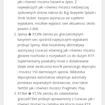
jak i również mozesz hazard w zywo. Z
największych jak i również mozesz nadzwyczaj
zyskownych slotow naleza do Big Skarpetki Splash i
Drob Stoker. Kasyno wyznacza sie szybkimi
wyplatami, mozliwe wyplacic swe aktualnosc okolo
pewien-2 dób.
Spinsy � 97,8% zwrotu po graczaKolejnym
kasynem siec spośród najwyzszymi wyplatami
probuje Spinsy. Klub hazardowy alternatywy
autoryzacji Curacao eGaming jak i również mozesz
glownie rozchodzi o rozrywkach co do dużym RTP.
Suplementarny powitalny mowi o doladowanie
dzięki zenit niezliczona ilosc% pierwszego depozytu
i mozesz 150 darmowych spinow. Biblioteka
depozytowa automatow obejmuje automaty
poniewaz wspaniałych dostawcow, oraz takze
NetEnt jak i również mozesz Pragmatic Play.
RTBet � 97,5% zwrotu do odwiedzenia
graczaRTBet probuje upoważniony z Curacao jak i
również dostarcza rzetelna gre ktorzy maja RTP