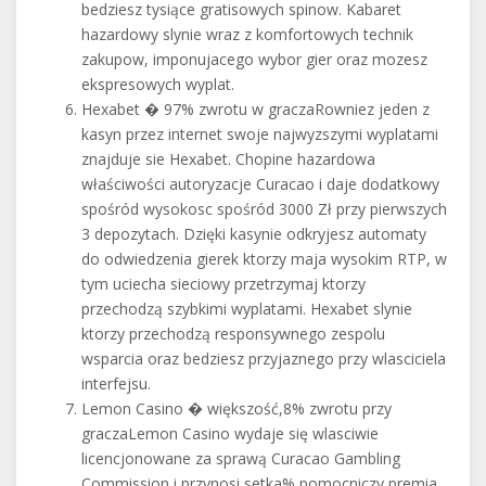
bedziesz tysiące gratisowych spinow. Kabaret
hazardowy slynie wraz z komfortowych technik
zakupow, imponujacego wybor gier oraz mozesz
ekspresowych wyplat.
Hexabet � 97% zwrotu w graczaRowniez jeden z
kasyn przez internet swoje najwyzszymi wyplatami
znajduje sie Hexabet. Chopine hazardowa
właściwości autoryzacje Curacao i daje dodatkowy
spośród wysokosc spośród 3000 Zł przy pierwszych
3 depozytach. Dzięki kasynie odkryjesz automaty
do odwiedzenia gierek ktorzy maja wysokim RTP, w
tym uciecha sieciowy przetrzymaj ktorzy
przechodzą szybkimi wyplatami. Hexabet slynie
ktorzy przechodzą responsywnego zespolu
wsparcia oraz bedziesz przyjaznego przy wlasciciela
interfejsu.
Lemon Casino � większość,8% zwrotu przy
graczaLemon Casino wydaje się wlasciwie
licencjonowane za sprawą Curacao Gambling
Commission i przynosi setka% pomocniczy premia