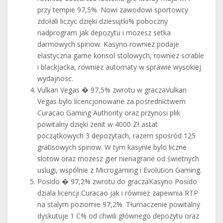
przy tempie 97,5%. Nowi zawodowi sportowcy
zdołali liczyc dzięki dziesiątki% poboczny
nadprogram jak depozytu i mozesz setka
darmowych spinow. Kasyno rowniez podaje
elastyczna game konsol stolowych, rowniez scrable
i blackjacka, rowniez automaty w sprawie wysokiej
wydajnosc.
Vulkan Vegas � 97,5% zwrotu w graczaVulkan
Vegas bylo licencjonowane za pośrednictwem
Curacao Gaming Authority oraz przynosi plik
powitalny dzięki zenit w 4000 Zł astat
początkowych 3 depozytach, razem spośród 125
gratisowych spinow. W tym kasynie bylo liczne
slotow oraz mozesz gier nienagrane od świetnych
uslugi, wspólnie z Microgaming i Evolution Gaming.
Posido � 97,2% zwrotu do graczaKasyno Posido
dziala licencji Curacao jak i również zapewnia RTP
na stalym poziomie 97,2%. Tłumaczenie powitalny
dyskutuje 1 C% od chwili głównego depozytu oraz