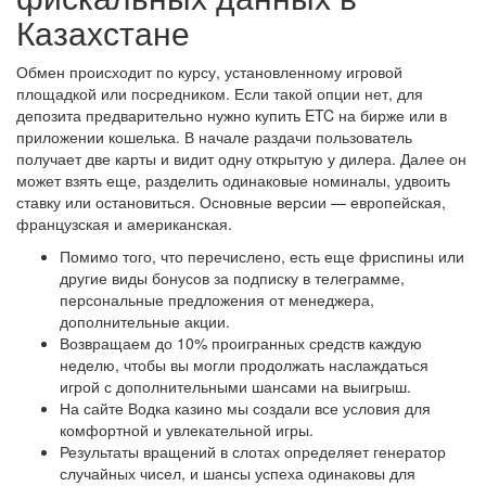
Казахстане
Обмен происходит по курсу, установленному игровой
площадкой или посредником. Если такой опции нет, для
депозита предварительно нужно купить ETC на бирже или в
приложении кошелька. В начале раздачи пользователь
получает две карты и видит одну открытую у дилера. Далее он
может взять еще, разделить одинаковые номиналы, удвоить
ставку или остановиться. Основные версии — европейская,
французская и американская.
Помимо того, что перечислено, есть еще фриспины или
другие виды бонусов за подписку в телеграмме,
персональные предложения от менеджера,
дополнительные акции.
Возвращаем до 10% проигранных средств каждую
неделю, чтобы вы могли продолжать наслаждаться
игрой с дополнительными шансами на выигрыш.
На сайте Водка казино мы создали все условия для
комфортной и увлекательной игры.
Результаты вращений в слотах определяет генератор
случайных чисел, и шансы успеха одинаковы для