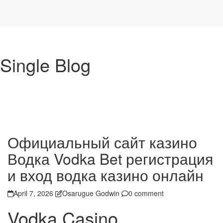
Single Blog
Официальный сайт казино
Водка Vodka Bet регистрация
и вход водка казино онлайн
April 7, 2026
Osarugue Godwin
0 comment
Vodka Casino