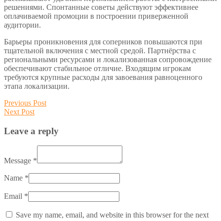
решениями. Спонтанные советы действуют эффективнее
оплачиваемой промоции в построении приверженной
аудитории.
Барьеры проникновения для соперников повышаются при
тщательной включения с местной средой. Партнёрства с
региональными ресурсами и локализованная сопровождение
обеспечивают стабильное отличие. Входящим игрокам
требуются крупные расходы для завоевания равноценного
этапа локализации.
Post
Previous
Previous Post
Next
post:
Next Post
navigation
post:
Leave a reply
Message *
Name *
Email *
Save my name, email, and website in this browser for the next